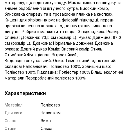
матеріалу, що відштовхує воду. Має капюшон на шнурку та
знімне оздоблення зі штучного хутра. Високий комір,
блискавка спереду та вітрозахисна планка на кнопках.
Кишені для зігрівання рук на флісовій підкладці, передні
прорізні кишені на кнопках і одна внутрішня кишеня на
липучці. Ребристі манжети та поділ. З підкладкою. Розмір:
Спинка: Довжина: 73,5 см (розмір L), Рукав: Довжина: 67,0
см (розмір L). Довжина: Нормальна довжина Довжина
рукава: Довгий рукав Комір: Високий комір Стиль:
Стьобаний Функціонал: Вітростійкий,
Водовідштовхувальний. Опис: Темно-синій, однотонний.
складові Наповнювач: Поліестер 100% Зовнішній шар:
Поліестер 100% Підкладка: Поліестер 100% Більш екологічні
матеріали Перероблений поліестер 100%
Характеристики
Матеріал
Поліестер
Для кого
Чоловікам
Сезон
Зима
Стиль
Casual