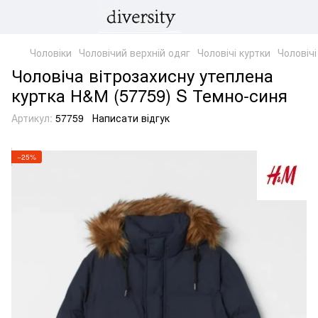
Чоловіки
Чоловічий верхній одяг
Чоловічі куртки
Чоловіч
Чоловіча вітрозахисну утеплена
куртка Н&М (57759) S Темно-синя
Артикул:
57759
Написати відгук
−25%