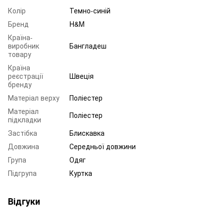
Колір
Темно-синій
Бренд
H&M
Країна-
виробник
Бангладеш
товару
Країна
реєстрації
Швеція
бренду
Матеріал верху
Поліестер
Матеріал
Поліестер
підкладки
Застібка
Блискавка
Довжина
Середньої довжини
Група
Одяг
Підгрупа
Куртка
Відгуки