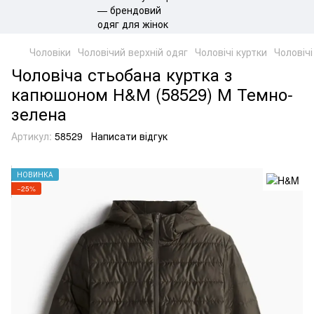
Чоловіки
Чоловічий верхній одяг
Чоловічі куртки
Чоловіч
Чоловіча стьобана куртка з
капюшоном Н&М (58529) М Темно-
зелена
Артикул:
58529
Написати відгук
НОВИНКА
−25%