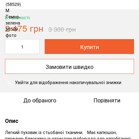
В наявності
2 475 грн
3 300 грн
Купити
Замовити швидко
Увійти
для відображення накопичувальної знижки
%
До обраного
Порівняти
Опис
Легкий пуховик із стьобаної тканини. Має капюшон,
передню блискавку із захистом підборіддя для запобігання