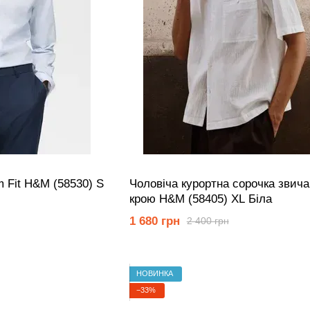
m Fit H&M (58530) S
Чоловіча курортна сорочка звича
крою Н&М (58405) XL Біла
1 680 грн
2 400 грн
НОВИНКА
−33%