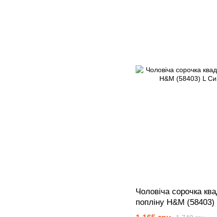
Чоловіча сорочка ква
попліну Н&М (58403)