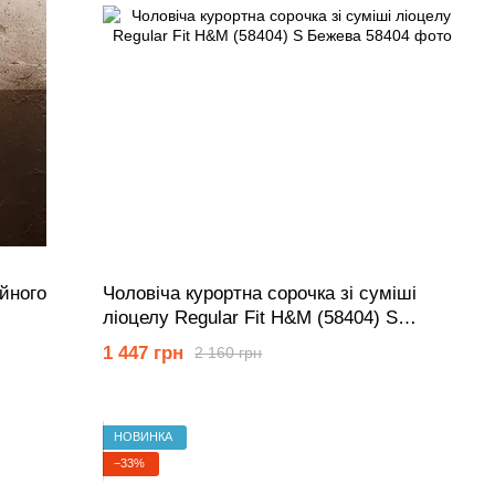
йного
Чоловіча курортна сорочка зі суміші
ліоцелу Regular Fit H&M (58404) S
Бежева
1 447 грн
2 160 грн
НОВИНКА
−33%