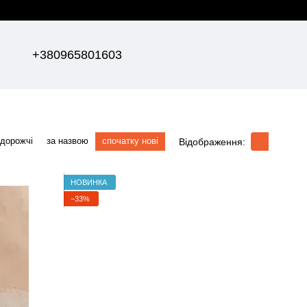
+380965801603
 дорожчі
за назвою
спочатку нові
Відображення:
НОВИНКА
−33%