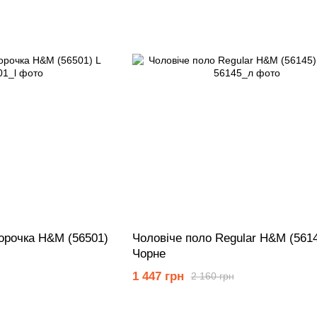
орочка Н&М (56501)
Чоловіче поло Regular Н&М (5614
Чорне
1 447 грн
2 160 грн