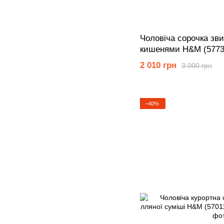
Чоловіча сорочка зви
кишенями Н&М (5773
2 010 грн
3 000 грн
−40%