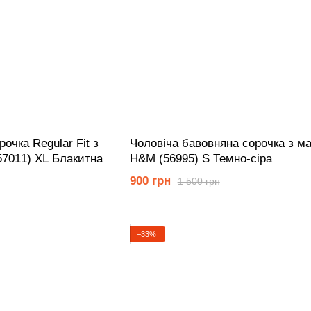
очка Regular Fit з
Чоловіча бавовняна сорочка з м
57011) XL Блакитна
Н&М (56995) S Темно-сіра
900 грн
1 500 грн
−33%