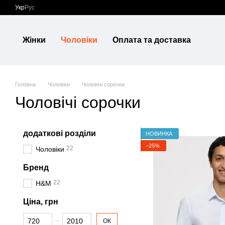
Перейти до основного контенту
Укр
Рус
Жінки
Чоловіки
Оплата та доставка
Головна
Чоловіки
Чоловічі сорочки
Чоловічі сорочки
додаткові розділи
НОВИНКА
−25%
22
Чоловіки
Бренд
22
H&M
Ціна, грн
Від Ціна, грн
До Ціна, грн
ОК