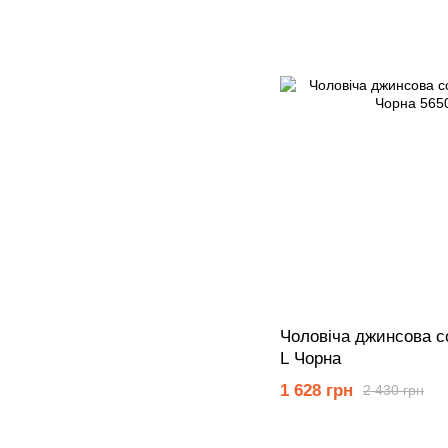
Чоловіча джинсова с
L Чорна
1 628 грн
2 430 грн