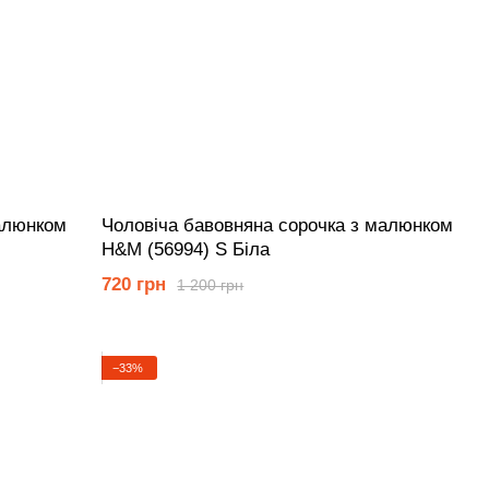
алюнком
Чоловіча бавовняна сорочка з малюнком
Н&М (56994) S Біла
720 грн
1 200 грн
−33%