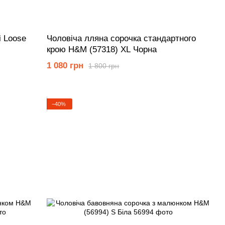
і Loose
Чоловіча лляна сорочка стандартного
крою Н&М (57318) XL Чорна
1 080 грн
1 800 грн
−40%