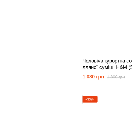
Чоловіча курортна сор
лляної суміші Н&М (
1 080 грн
1 800 грн
−33%