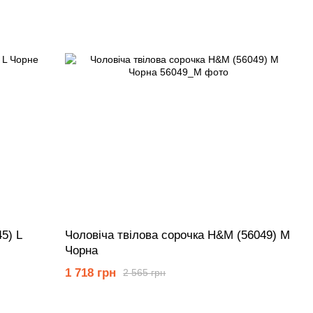
5) L
Чоловіча твілова сорочка Н&М (56049) М
Чорна
1 718 грн
2 565 грн