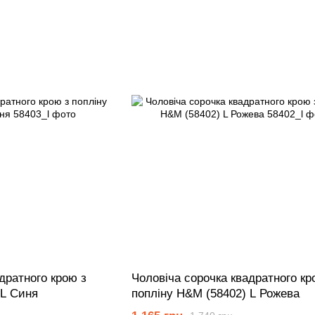
дратного крою з
Чоловіча сорочка квадратного кр
 L Синя
попліну Н&М (58402) L Рожева