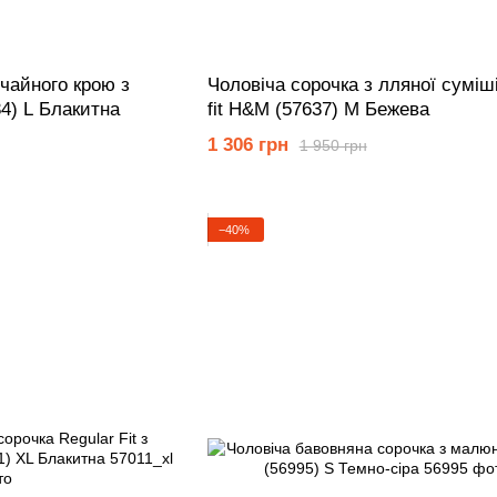
чайного крою з
Чоловіча сорочка з лляної суміш
4) L Блакитна
fit H&M (57637) M Бежева
1 306 грн
1 950 грн
−40%