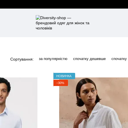
за популярністю
спочатку дешевше
спочатку
Сортування:
НОВИНКА
−30%