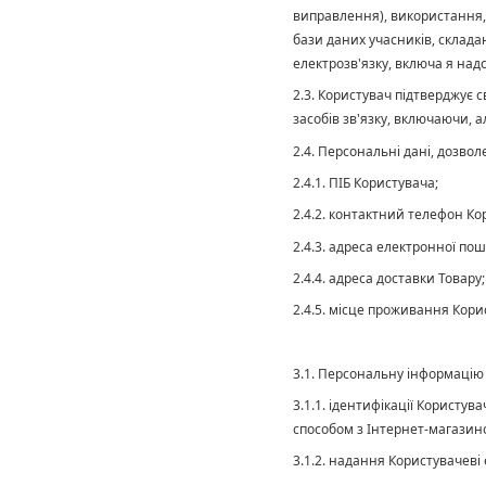
виправлення), використання,
бази даних учасників, склада
електрозв'язку, включа я над
2.3. Користувач підтверджує 
засобів зв'язку, включаючи, 
2.4. Персональні дані, дозво
2.4.1. ПІБ Користувача;
2.4.2. контактний телефон Ко
2.4.3. адреса електронної пошт
2.4.4. адреса доставки Товару;
2.4.5. місце проживання Кори
3.1. Персональну інформацію
3.1.1. ідентифікації Користу
способом з Інтернет-магазино
3.1.2.
надання
Користувачеві