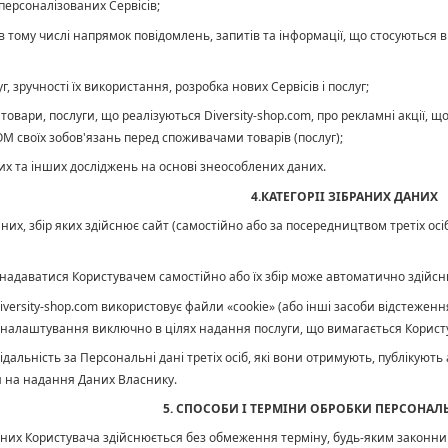
 персоналізованих Сервісів;
, в тому числі напрямок повідомлень, запитів та інформації, що стосуються 
г, зручності їх використання, розробка нових Сервісів і послуг;
 товари, послуги, що реалізуються
Diversity-shop.com, про рекламні акції, щ
 своїх зобов'язань перед споживачами товарів (послуг);
их та інших досліджень на основі знеособлених даних.
4.КАТЕГОРІІ ЗІБРАНИХ ДАНИХ
аних, збір яких здійснює сайт (самостійно або за посередництвом третіх ос
 надаватися Користувачем самостійно або їх збір може автоматично здійсн
iversity-shop.com використовує файли «cookie» (або інші засоби відстеженн
налаштування виключно в цілях надання послуги, що вимагається Користу
відальність за Персональні дані третіх осіб, які вони отримують, публікую
би на надання Даних Власнику.
5. СПОСОБИ І ТЕРМІНИ ОБРОБКИ ПЕРСОНАЛ
аних Користувача здійснюється без обмеження терміну, будь-яким законни