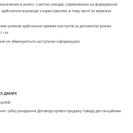
значених в анкеті, з метою заходів, спрямованих на формування
 здійснення взаємодії з користувачем, в тому числі по мережах
вачем шляхом здійснення прямих контактів за допомогою різних
і ін.
е, але не обмежуються наступною інформацією:
ИХ ДАНИХ
 цілей:
ння і (або) укладення Договору купівлі-продажу товару дистанційним