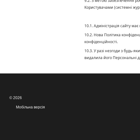
9.2. З метою забезпечення роб
Користувачами (системні журн
10.1. Адміністрація сайту ма
10.2. Нова Політика конфіден
конфіденційності.
10.3. У разі незгоди з будь-
видалила його Персональні д
© 2026
Мобільна версія