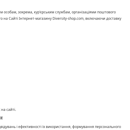
тім особам, зокрема, кур'єрським службам, організаціями поштового
 на Сайті Інтернет-магазину Diversity-shop.com, включаючи доставку
 на сайті.
IE
двідувань і ефективності їх використання, формування персонального