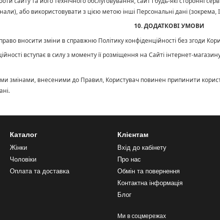
оти сайту та його технічного обслуговування, сайт і будь-які сторонні сер
али), або використовувати з цією метою інші Персональні дані (зокрема, I
10. ДОДАТКОВІ УМОВИ
є право вносити зміни в справжню Політику конфіденційності без згоди Кор
ційності вступає в силу з моменту її розміщення на Сайті інтернет-магаз
якими змінами, внесеними до Правил, Користувач повинен припинити корист
ані.
Каталог
Клієнтам
Жінки
Вхід до кабінету
Чоловіки
Про нас
Оплата та доставка
Обмін та повернення
Контактна інформація
Блог
Ми в соцмережах