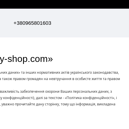
+380965801603
y-shop.com»
ьних даних» та інших нормативних актів українського законодавства,
 а також правом громадян на невтручання в особисте життя та правом
чи важливість забезпечення охорони Ваших персональних даних, з
конфіденційності), далі за текстом - «Політика конфіденційності», і
ка, уважно прочитайте дану сторінку, тому що інформація, викладена