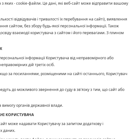
 з яких - cookie-файли. Це дані, які веб-сайт може відправити вашому
кості відвідувачів і тривалості їх перебування на сайті), виявлення
вання сайтом, без збору будь-якої персональної інформації. Також
свіду взаємодії користувача з сайтом і його перевагами. З плином
Х
у персональної інформації Користувача від неправомірного або
еправомірних дій третіх осіб.
 Якщо за посиланнями, розміщеними на сайті останнього, Користувач
ведуть до можливого звернення до суду в зв'язку з тим, що сайт або
а вимогу органів державної влади.
АНІ КОРИСТУВАЧА
 сайт може надавати Користувачу за запитом додаткову і
х даних.