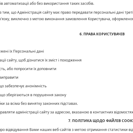
в автоматизації або без використання таких засобів.
 з тим, що Адміністрація сайту має право передавати персональні дані тре
зв'язку, виключно з метою виконання замовлення Користувача, оформленого
6. ПРАВА КОРИСТУВАЧІВ
ежені їх Персональні дані
ації сайту, щоб дізнатися їх зміст і походження
ність, або попросити їх доповнити
 виправити
 що забезпечує анонімність
і, що зберігаються в порушення закону
бки за всіма без винятку законних підставах.
аправляти адміністрації сайту за адресою, вказаною в контактних відомостях
7. ПОЛІТИКА ЩОДО ФАЙЛІВ COOK
 про відвідування Вами наших веб-сайтів з метою отримання статистики ві