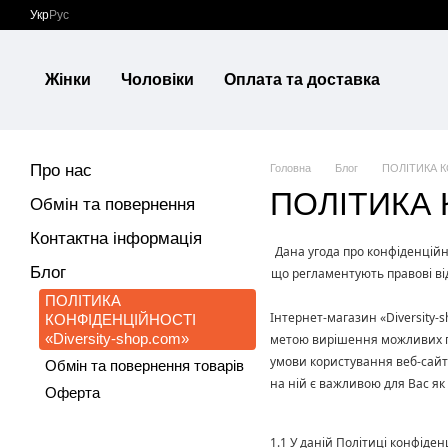
Перейти до основного контенту
Укр
Рус
Жінки
Чоловіки
Оплата та доставка
Про нас
Головна
Блог
ПОЛІТИКА К
ПОЛІТИКА К
Обмін та повернення
Контактна інформація
Дана угода про конфіденційн
Блог
що регламентують правові ві
ПОЛІТИКА
Інтернет-магазин «Diversity-
КОНФІДЕНЦІЙНОСТІ
«Diversity-shop.com»
метою вирішення можливих про
умови користування веб-сайто
Обмін та повернення товарів
на ній є важливою для Вас як
Оферта
1.1 У даній Політиці конфіден