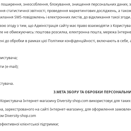
 поширення, знеособлення, блокування, знищення персональних даних, за
ння статистичної звітності, проведення маркетингових досліджень, а також
силання SMS-повідомлень і електронних листів, до відкликання такої згоди.
свою згоду з тим, що Адміністрація сайту має право взаємодіяти з Користу
але не обмежуючись: поштова розсилка, електронна пошта, мережа Інтернет 
лені до обробки в рамках цієї Політики конфіденційності, включають в себ
ристувача;
и (e-mail);
стувача.
3.МЕТА ЗБОРУ ТА ОБРОБКИ ПЕРСОНАЛЬН
 Користувача Інтернет-магазину
Diversity-shop.com використовує для таких
вача, зареєстрованого на сайті Інтернет-магазину, для оформлення замовле
м Diversity-shop.com
ефективної
клієнтської
підтримки
;