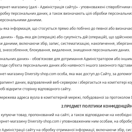
нтернет-магазину (далі - Адміністрація сайту)» - уповноважені співробітники
бробку персональних даних, а також визначають цілі обробки персональних 
 персональними даними.
удь-яка інформація, що стосується прямо або побічно до певної або визначає
 даних» - будь-яка дія (операція) або сукупність дій (операцій), що здійс
и даними, включаючи збір, запис, систематизацію, накопичення, зберіганн
), знеособлення, блокування, видалення, знищення персональних даних.
рсональних даних» - обов'язкове для дотримання Адміністратором або ін
годи суб'єкта персональних даних або наявності іншого законного підстави
рнет-магазину Diversity-shop.com особа, яка має доступ до Сайту, за допом
 фрагмент даних, відправлений веб-сервером і зберігається на комп'ютері к
обі відкрити сторінку відповідного сайту.
а мережева адреса вузла в комп'ютерній мережі, побудованої за протоколом I
2.ПРЕДМЕТ ПОЛІТИКИ КОНФІДЕНЦІЙ
 купуючи товар, пропонований на сайті, а також відповідаючи на необхідні 
тернет-магазину
Diversity-shop.com і уповноваженим ним особам, на оброб
ду Адміністрації сайту на обробку отриманої інформації, включаючи збір, 