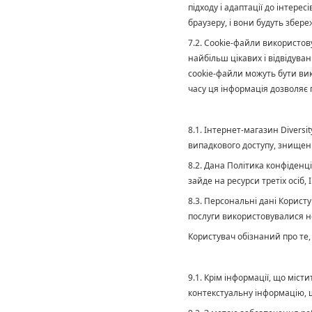
підходу і адаптації до інтере
браузеру, і вони будуть збер
7.2. Cookie-файли використову
найбільш цікавих і відвідуван
cookie-файли можуть бути вик
часу ця інформація дозволяє 
8.1. Інтернет-магазин Diversi
випадкового доступу, знищенн
8.2. Дана Політика конфіденц
зайде на ресурси третіх осіб, 
8.3. Персональні дані Корист
послуги використовувалися 
Користувач обізнаний про те,
9.1. Крім інформації, що міс
контекстуальну інформацію, щ