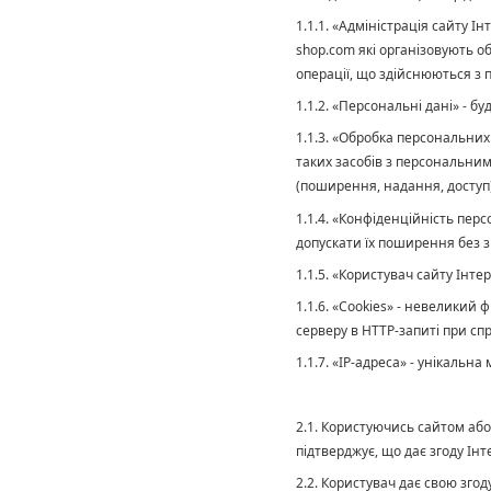
1.1.1. «Адміністрація сайту І
shop.com які організовують о
операції, що здійснюються з
1.1.2. «Персональні дані» - б
1.1.3. «Обробка персональних
таких засобів з персональним
(поширення, надання, доступ
1.1.4. «Конфіденційність пе
допускати їх поширення без з
1.1.5. «Користувач сайту Інте
1.1.6. «Cookies» - невеликий
серверу в HTTP-запиті при спр
1.1.7. «IP-адреса» - унікальн
2.1. Користуючись сайтом або
підтверджує, що дає згоду Ін
2.2. Користувач дає свою зго