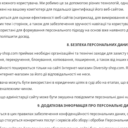
сів кожного користувача. Ми робимо це за допомогою різних технологій, одна
ежені на вашому комп'ютері для подальшої ідентифікації його веб-сайтом.
ються для оцінки ефективності веб-сайтів (наприклад, для вимірювання кіль
их тем і сторінок, а також для забезпечення зручності навігації та користу
ористані для формування персонального підходу на основі вже наявного до
поліпшити досвід.
8. БЕЗПЕКА ПЕРСОНАЛЬНИХ ДАНИ
ty-shop.com приймає необхідні організаційні та технічні заходи для захист
я, перекручення, блокування, копіювання, поширення, а також від інших н
ійності поширюється тільки на сайті Інтернет-магазин
Diversity-shop.com.
Інтернет-магазин за його дії відповідальності не несе.
увача можуть бути використані в юридичних цілях в суді або на етапах, що 
неналежним чином.
 що адміністарції сайту може бути змушена повідомити персональні дані н
9. ДОДАТКОВА ІНФОРМАЦІЯ ПРО ПЕРСОНАЛЬНІ Д
титься в цих правилах забезпечення конфіденційності персональних даних,
о стосується конкретних послуг і сервісів або збору і обробки Персональни