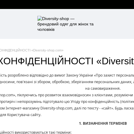
ОНФІДЕНЦІЙНОСТІ «Diversity-shop.com»
ОНФІДЕНЦІЙНОСТІ «Diversit
ість розроблено відповідно до вимог Закону України «Про захист персонал
дносини, пов'язані зі збором, обробкою, зберіганням персональних даних,
на самовираження.
shop.com», піклуючись про розвиток взаємовідносин з клієнтами, розумію
тиріч і непорозумінь підготувало цю Угоду про конфіденційність (політику 
м Інтернет-магазину Diversity-shop.com, далі по тексту - «сайт». Будь лас
 для Користувача сайту.
1. ВИЗНАЧЕННЯ ТЕРМІНІВ
ційності використовуються такі терміни: