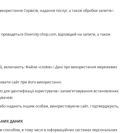
використання Сервісів, надання послуг, а також обробки запитів і
о проводяться Diversity-shop.com, відповідей на запити, а також
іб), включають: Файли «cookie» і Дані про використання мережевих
ювати сайт при його використанні.
я) для ідентифікації користувачів і запам'ятовування встановлених
вачеві.
ть або надають іншим особам, використовуючи сайт, і підтверджують,
ЬНИХ ДАНИХ
м способом, в тому числі в інформаційних системах персональних