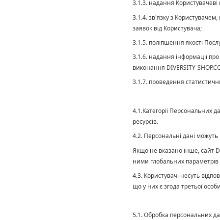
3.1.3. надання Користувачеві
3.1.4. зв'язку з Користувачем
заявок від Користувача;
3.1.5. поліпшення якості Послу
3.1.6. надання інформації про
виконання DIVERSITY-SHOP.COM
3.1.7. проведення статистичн
4.1.Категоріі Персональних д
ресурсів.
4.2. Персональні дані можуть
Якщо не вказано інше, сайт D
ними глобальних параметрів 
4.3. Користувачі несуть відпо
що у них є згода третьої осо
5.1. Обробка персональних д