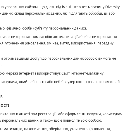
 на управління сайтом, що діють від імені інтернет-магазину Diversity-
даних, склад персональних даних, які підлягають обробці, дії або
мої фізичної особи (суб'єкту персональних даних).
нюються з використанням засобів автоматизації або без використання
я, уточнення (оновлення, зміна), витяг, використання, передачу
шими отримавшими доступ до персональних даних особою вимога не
.
огою мережі Інтернет і використовує Сайт інтернет-магазину.
ористувача, який веб-клієнт або веб-браузер кожен раз пересилає веб-
P.
НОСТІ
питання в анкеті при реєстрації і або оформленні покупки, користувач
ку персональних даних, а також що є повнолітньою особою.
систематизацію, накопичення, зберігання, уточнення (оновлення,