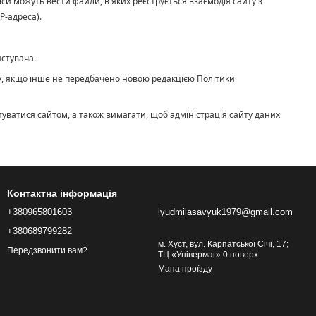
віси можуть вести файли, в яких реєструється взаємодія сайту з
P-адреса).
истувача.
ину, якщо інше не передбачено новою редакцією Політики
уватися сайтом, а також вимагати, щоб адміністрація сайту даних
Контактна інформація
+380965801603
lyudmilasavyuk1979@gmail.com
+380689799282
м. Хуст, вул. Карпатської Січі, 17;
Передзвонити вам?
ТЦ «Універмаг» 0 поверх
Мапа проїзду