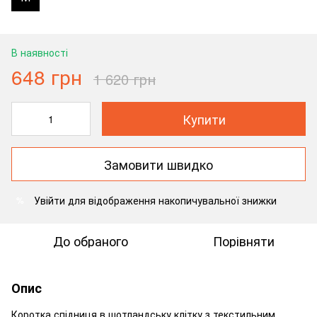
В наявності
648 грн
1 620 грн
Купити
Замовити швидко
Увійти
для відображення накопичувальної знижки
%
До обраного
Порівняти
Опис
Коротка спідниця в шотландську клітку з текстильним