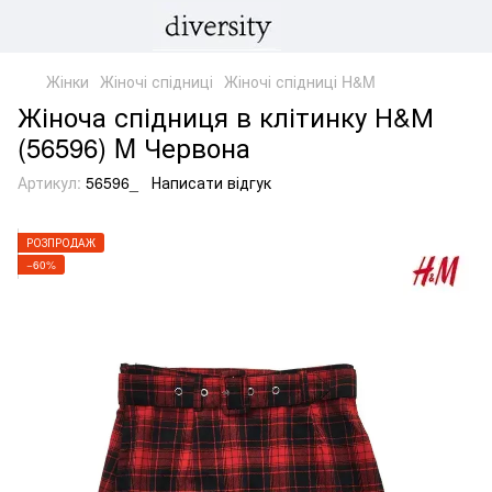
Жінки
Жіночі спідниці
Жіночі спідниці H&M
Жіноча спідниця в клітинку Н&М
(56596) M Червона
Артикул:
56596_
Написати відгук
РОЗПРОДАЖ
−60%