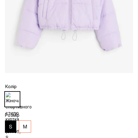
Колір
Розмір
S
М