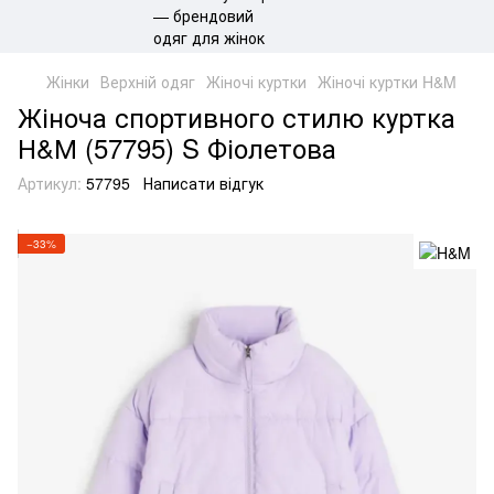
Жінки
Верхній одяг
Жіночі куртки
Жіночі куртки H&M
Жіноча спортивного стилю куртка
Н&М (57795) S Фіолетова
Артикул:
57795
Написати відгук
−33%