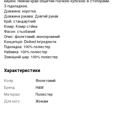
кишені. Нижній край обшитий гнучкою куліскою зі стопорами.
З підкладкою.
Довжина: коротка
Довжина рукава: Довгий рукав
Крій: стандартний
Комір: Комір-стійка
Фасон: стьобаний
Опис: фіолетовий, монохромний
Концепція: Divibed Інгредієнти
Підкладка: 100% поліестер
Набивка: 100% поліестер
Зовнішній шар: 100% поліестер
Характеристики
Колір
Фіолетовий
Бренд
H&M
Матеріал
Поліестер
Для кого
Жінкам