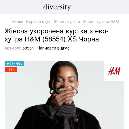
Жінки
Верхній одяг
Жіночі куртки
Жіночі куртки H&M
Жіноча укорочена куртка з еко-
хутра Н&М (58554) XS Чорна
Артикул:
58554
Написати відгук
НОВИНКА
−25%