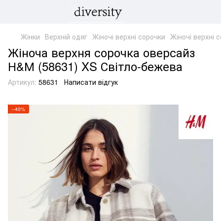
Жінки
Верхній одяг
Жіночі верхні сорочки
Жіночі верхні 
Жіноча верхня сорочка оверсайз
Н&М (58631) XS Світло-бежева
Артикул:
58631
Написати відгук
−40%