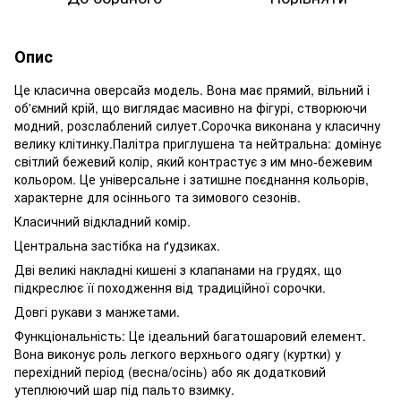
Опис
Це класична оверсайз модель. Вона має прямий, вільний і
об'ємний крій, що виглядає масивно на фігурі, створюючи
модний, розслаблений силует.Сорочка виконана у класичну
велику клітинку.Палітра приглушена та нейтральна: домінує
світлий бежевий колір, який контрастує з им мно-бежевим
кольором. Це універсальне і затишне поєднання кольорів,
характерне для осіннього та зимового сезонів.
Класичний відкладний комір.
Центральна застібка на ґудзиках.
Дві великі накладні кишені з клапанами на грудях, що
підкреслює її походження від традиційної сорочки.
Довгі рукави з манжетами.
Функціональність: Це ідеальний багатошаровий елемент.
Вона виконує роль легкого верхнього одягу (куртки) у
перехідний період (весна/осінь) або як додатковий
утеплюючий шар під пальто взимку.