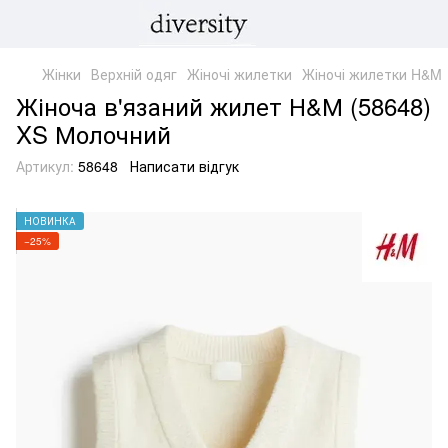
Жінки
Верхній одяг
Жіночі жилетки
Жіночі жилетки H&M
Жіноча в'язаний жилет Н&М (58648)
XS Молочний
Артикул:
58648
Написати відгук
НОВИНКА
−25%