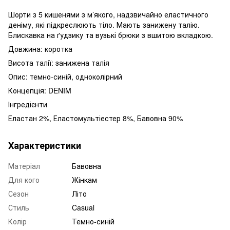
Шорти з 5 кишенями з м’якого, надзвичайно еластичного
деніму, які підкреслюють тіло. Мають занижену талію.
Блискавка на ґудзику та вузькі брюки з вшитою вкладкою.
Довжина: коротка
Висота талії: занижена талія
Опис: темно-синій, одноколірний
Концепція: DENIM
Інгредієнти
Еластан 2%, Еластомультіестер 8%, Бавовна 90%
Характеристики
Матеріал
Бавовна
Для кого
Жінкам
Сезон
Літо
Стиль
Casual
Колір
Темно-синій