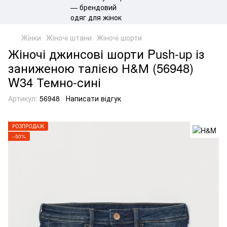
Жінки
Жіночі штани
Жіночі шорти
Жіночі джинсові шорти Push-up із
заниженою талією Н&М (56948)
W34 Темно-сині
Артикул:
56948
Написати відгук
РОЗПРОДАЖ
−50%