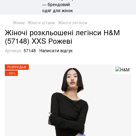
Жінки
Жіночі штани
Жіночі легінси
Жіночі розкльошені легінси Н&М
(57148) XXS Рожеві
Артикул:
57148
Написати відгук
РОЗПРОДАЖ
−50%