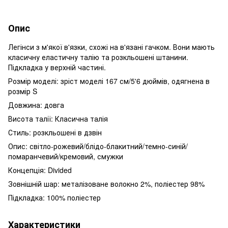
Опис
Легінси з м'якої в'язки, схожі на в'язані гачком. Вони мають
класичну еластичну талію та розкльошені штанини.
Підкладка у верхній частині.
Розмір моделі: зріст моделі 167 см/5'6 дюймів, одягнена в
розмір S
Довжина: довга
Висота талії: Класична талія
Стиль: розкльошені в дзвін
Опис: світло-рожевий/блідо-блакитний/темно-синій/
помаранчевий/кремовий, смужки
Концепція: Divided
Зовнішній шар: металізоване волокно 2%, поліестер 98%
Підкладка: 100% поліестер
Характеристики