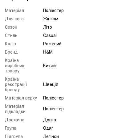
Матеріал
Поліестер
Для кого
Жінкам
Сезон
Літо
Стиль
Casual
Колір
Рожевий
Бренд
H&M
Країна-
виробник
Китай
товару
Країна
реєстрації
Швеція
бренду
Матеріал верху
Поліестер
Матеріал
Поліестер
підкладки
Довжина
Довга
Група
Одяг
Підгрупа
Легінси