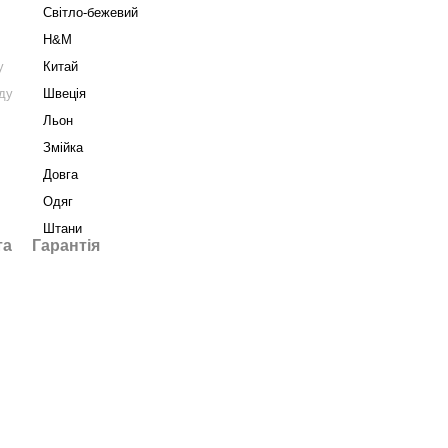
Світло-бежевий
H&M
у
Китай
нду
Швеція
Льон
Змійка
Довга
Одяг
Штани
та
Гарантія