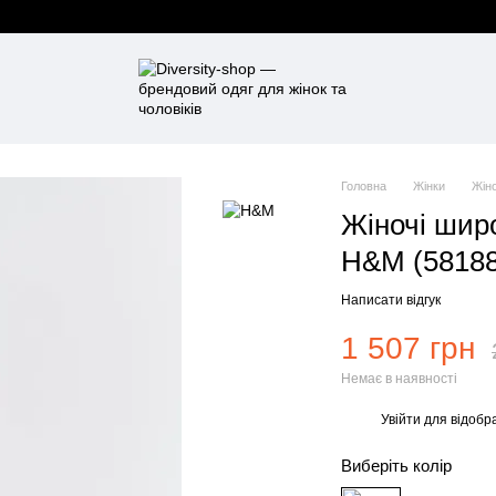
Головна
Жінки
Жін
Жіночі широ
Н&М (58188
Написати відгук
1 507 грн
Немає в наявності
Увійти
для відобр
%
Виберіть колір