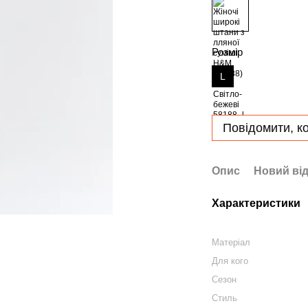
Розмір
L
Повідомити, ко
Опис
Новий від
Характеристики
Матеріал
Для кого
Сезон
Стиль