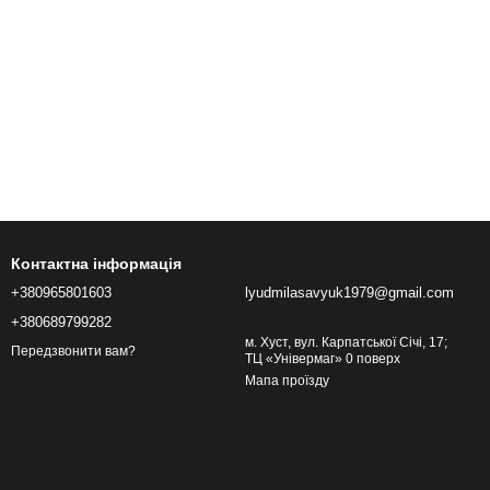
Контактна інформація
+380965801603
lyudmilasavyuk1979@gmail.com
+380689799282
м. Хуст, вул. Карпатської Січі, 17;
Передзвонити вам?
ТЦ «Універмаг» 0 поверх
Мапа проїзду