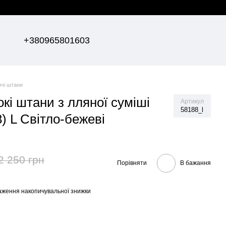
+380965801603
очі штани
кі штани з лляної суміші
Артикул
58188_l
) L Світло-бежеві
2 250 грн
Порівняти
В бажання
аження накопичувальної знижки