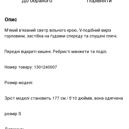
До обраного
Порівняти
Опис
М'який в'язаний светр вільного крою, V-подібний виріз
горловини, застібка на ґудзики спереду та спущені плечі.
Передні відкриті кишені. Ребристі манжети та поділ.
Номер товару: 1301240007
Розмір моделі:
Зріст моделі становить 177 см / 5'10 дюймів, вона одягнена
розмір S