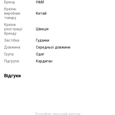
Бренд
H&M
Країна-
виробник
Китай
товару
Країна
реєстрації
Швеція
бренду
Застібка
Гудзики
Довжина
Середньої довжини
Група
Одяг
Підгрупа
Кардиган
Відгуки
Додайте перший відгук