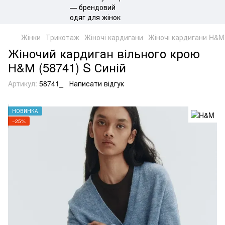
Жінки
Трикотаж
Жіночі кардигани
Жіночі кардигани H&M
Жіночий кардиган вільного крою
Н&М (58741) S Синій
Артикул:
58741_
Написати відгук
НОВИНКА
−25%