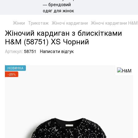
Жінки
Трикотаж
Жіночі кардигани
Жіночі кардигани H&M
Жіночий кардиган з блискітками
Н&М (58751) XS Чорний
Артикул:
58751
Написати відгук
НОВИНКА
−25%