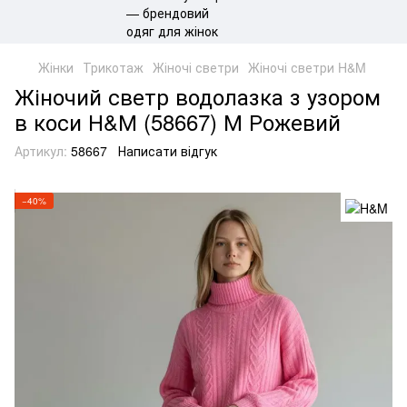
Жінки
Трикотаж
Жіночі светри
Жіночі светри H&M
Жіночий светр водолазка з узором
в коси Н&М (58667) М Рожевий
Артикул:
58667
Написати відгук
−40%