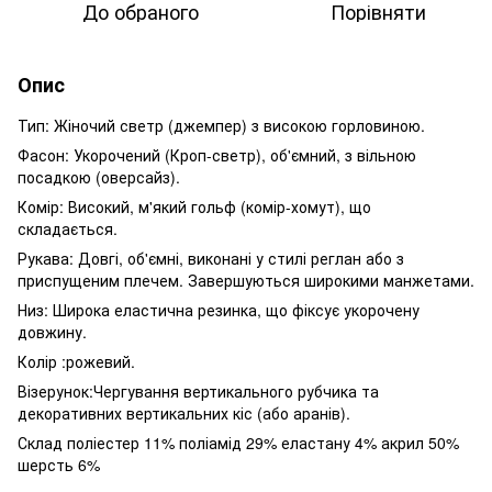
До обраного
Порівняти
Опис
Тип: Жіночий светр (джемпер) з високою горловиною.
Фасон: Укорочений (Кроп-светр), об'ємний, з вільною
посадкою (оверсайз).
Комір: Високий, м'який гольф (комір-хомут), що
складається.
Рукава: Довгі, об'ємні, виконані у стилі реглан або з
приспущеним плечем. Завершуються широкими манжетами.
Низ: Широка еластична резинка, що фіксує укорочену
довжину.
Колір :рожевий.
Візерунок:Чергування вертикального рубчика та
декоративних вертикальних кіс (або аранів).
Склад поліестер 11% поліамід 29% еластану 4% акрил 50%
шерсть 6%