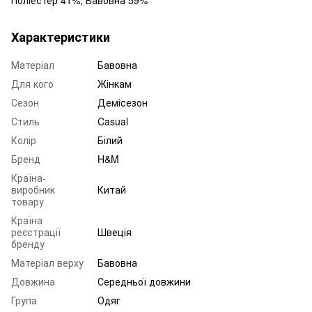
Поліестер 41%, Бавовна 59%
Характеристики
Матеріал
Бавовна
Для кого
Жінкам
Сезон
Демісезон
Стиль
Casual
Колір
Білий
Бренд
H&M
Країна-
виробник
Китай
товару
Країна
реєстрації
Швеція
бренду
Матеріал верху
Бавовна
Довжина
Середньої довжини
Група
Одяг