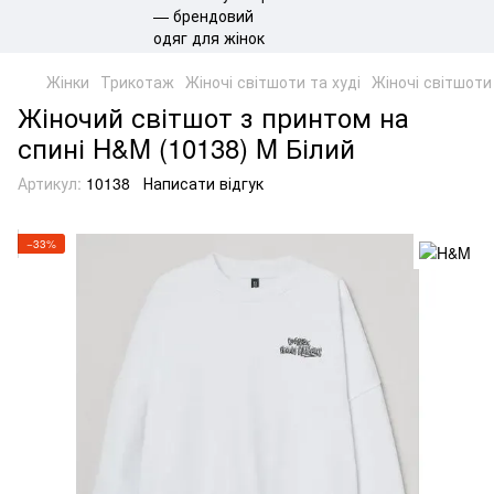
Жінки
Трикотаж
Жіночі світшоти та худі
Жіночі світшоти
Жіночий світшот з принтом на
спині H&M (10138) M Білий
Артикул:
10138
Написати відгук
−33%