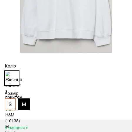
Колір
Розмір
S
М
В наявності