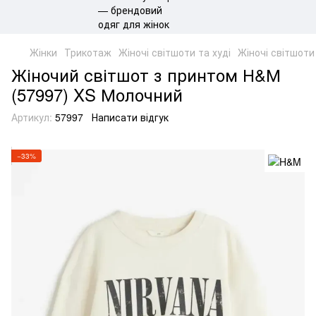
Жінки
Трикотаж
Жіночі світшоти та худі
Жіночі світшоти
Жіночий світшот з принтом Н&М
(57997) XS Молочний
Артикул:
57997
Написати відгук
−33%