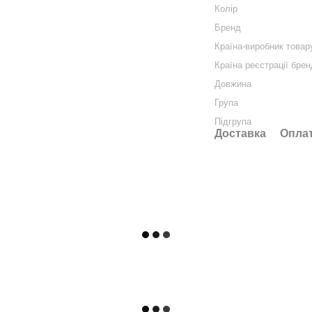
Колір
Бренд
Країна-виробник товар
Країна реєстрації бре
Довжина
Група
Підгрупа
Доставка
Опла