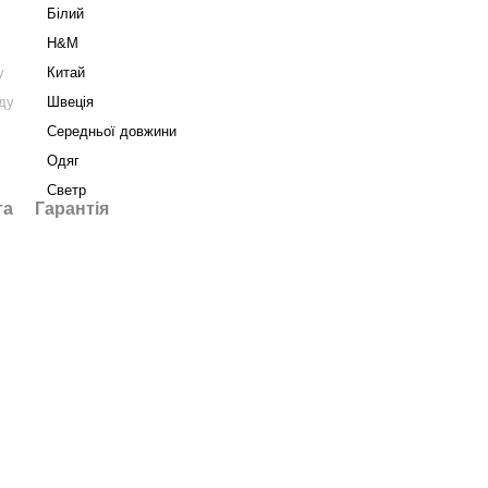
Білий
H&M
у
Китай
нду
Швеція
Середньої довжини
Одяг
Светр
та
Гарантія