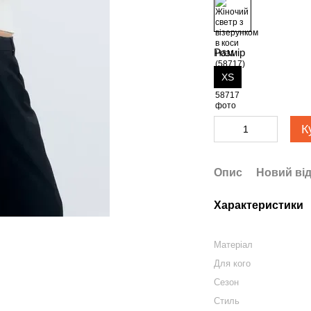
Розмір
ХS
К
Опис
Новий від
Характеристики
Матеріал
Для кого
Сезон
Стиль