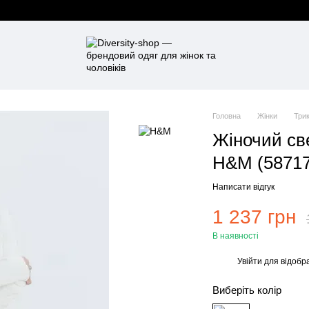
Головна
Жінки
Три
Жіночий све
Н&М (58717
Написати відгук
1 237 грн
В наявності
Увійти
для відобр
%
Виберіть колір