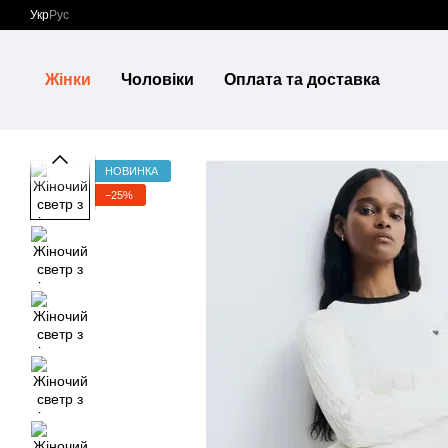
Перейти до основного контенту
Укр
Рус
Жінки
Чоловіки
Оплата та доставка
НОВИНКА
−25%