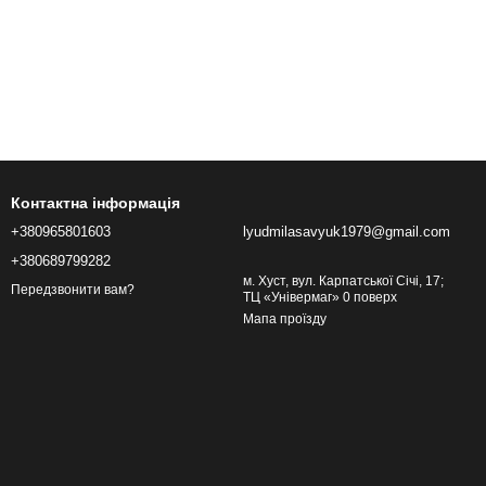
Контактна інформація
+380965801603
lyudmilasavyuk1979@gmail.com
+380689799282
м. Хуст, вул. Карпатської Січі, 17;
Передзвонити вам?
ТЦ «Універмаг» 0 поверх
Мапа проїзду