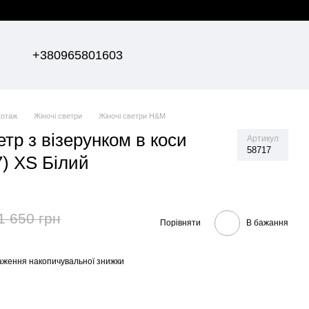
+380965801603
котаж
Жіночі светри
Жіночі светри H&M
тр з візерунком в коси
Артикул
58717
) XS Білий
1 650 грн
Порівняти
В бажання
аження накопичувальної знижки