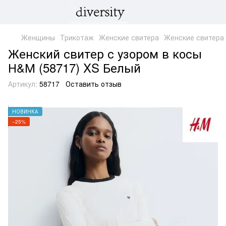
Женщины
Трикотаж
Женские свитера
Женские свитера
Женский свитер с узором в косы
Н&М (58717) XS Белый
Артикул:
58717
Оставить отзыв
НОВИНКА
−25%