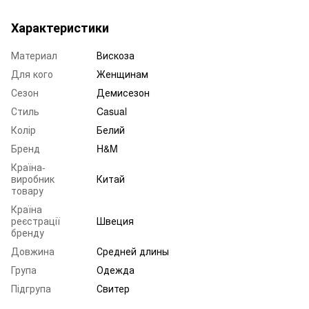
Характеристики
Материал
Вискоза
Для кого
Женщинам
Сезон
Демисезон
Стиль
Casual
Колір
Белий
Бренд
H&M
Країна-
виробник
Китай
товару
Країна
реєстрації
Швеция
бренду
Довжина
Средней длины
Група
Одежда
Підгрупа
Свитер