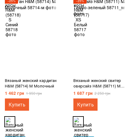
−25%
−25%
Вязаный женский кардиган
Вязаный женский свитер
Н&М (58714) М Молочный
оверсайз Н&М (58711) М
Темно-зеленый
1 462 грн
1 687 грн
1 950 грн
2 250 грн
Купить
Купить