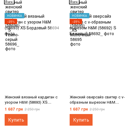
НОВИНКА
НОВИНКА
−25%
−25%
Женский вязаный кардиган с
Женский оверсайз свитер с v-
узором Н&М (58693) XS
образным вырезом Н&М
Бордовый
(58692) S Бежевый
1 687 грн
1 687 грн
2 250 грн
2 250 грн
Купить
Купить