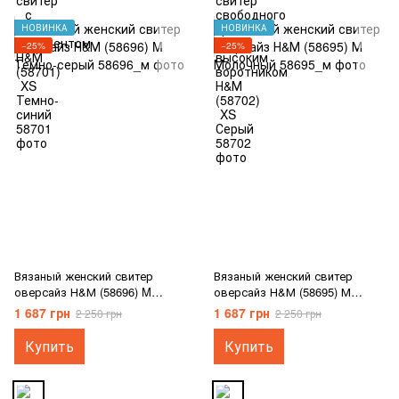
НОВИНКА
НОВИНКА
−25%
−25%
Вязаный женский свитер
Вязаный женский свитер
оверсайз Н&М (58696) M
оверсайз Н&М (58695) М
Темно-серый
Молочный
1 687 грн
1 687 грн
2 250 грн
2 250 грн
Купить
Купить