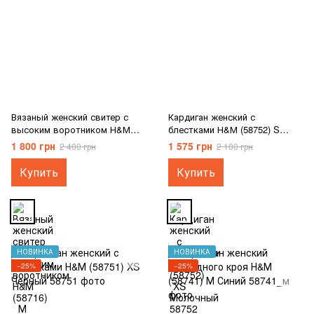
Вязаный женский свитер с
Кардиган женский с
высоким воротником Н&М
блестками Н&М (58752) S
(58716) М Светло-бежевый
Молочный
1 800 грн
1 575 грн
2 400 грн
2 100 грн
Купить
Купить
НОВИНКА
НОВИНКА
−25%
−25%