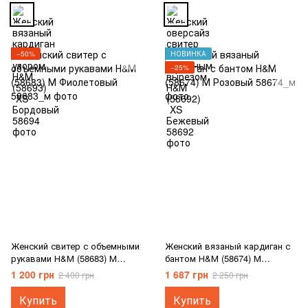
−50%
НОВИНКА
−25%
Женский свитер с объемными
Женский вязаный кардиган с
рукавами Н&М (58683) М
бантом Н&М (58674) М
Фиолетовый
Розовый
1 200 грн
1 687 грн
2 400 грн
2 250 грн
Купить
Купить