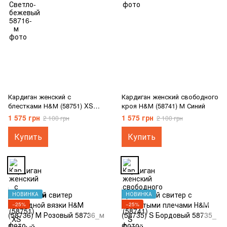
Кардиган женский с
Кардиган женский свободного
блестками Н&М (58751) XS
кроя Н&М (58741) М Синий
Черный
1 575 грн
1 575 грн
2 100 грн
2 100 грн
Купить
Купить
НОВИНКА
НОВИНКА
−25%
−25%