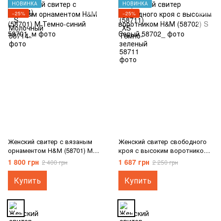
НОВИНКА
НОВИНКА
−25%
−25%
Женский свитер с вязаным
Женский свитер свободного
орнаментом Н&М (58701) М
кроя с высоким воротником
Темно-синий
Н&М (58702) S Серый
1 800 грн
1 687 грн
2 400 грн
2 250 грн
Купить
Купить