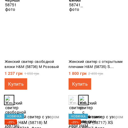
Женский свитер свободной
Женский свитер с открытыми
вязки Н&М (58736) М Розовый
плечами Н&М (58735) S
Бордовый
1 237 грн
1 800 грн
1 650 грн
2 400 грн
Купить
Купить
НОВИНКА
НОВИНКА
−25%
−25%