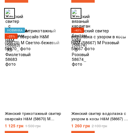
НОВИНКА
−40%
−25%
Женский трикотажный свитер
Женский свитер водолазка с
оверсайз Н&М (58670) M
узором в косы Н&М (58667) М
Светло-бежевый
Розовый
1 125 грн
1 260 грн
1 500 грн
2 100 грн