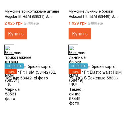
Мужские трикотажные штаны
Мужские льняные брюки
Regular fit Н&М (58531) S
Relaxed Fit H&M (58449) S
Черные
Темно-синие
2 025 грн
1 929 грн
2 700 грн
2 880 грн
Купить
Купить
НОВИНКА
НОВИНКА
−33%
−33%