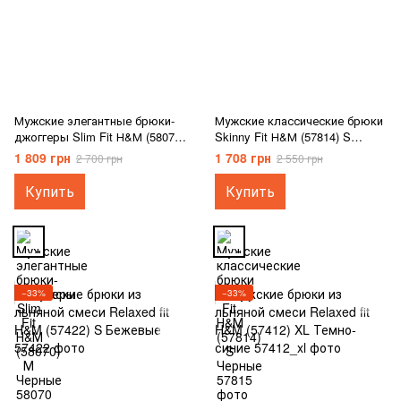
Мужские элегантные брюки-
Мужские классические брюки
джоггеры Slim Fit Н&М (58070)
Skinny Fit Н&М (57814) S
М Черные
Черные
1 809 грн
1 708 грн
2 700 грн
2 550 грн
Купить
Купить
−33%
−33%