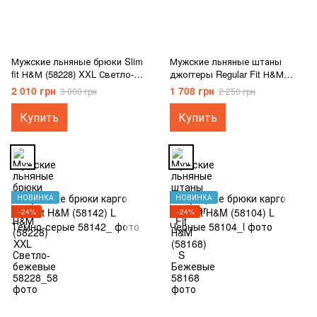
Мужские льняные брюки Slim
Мужские льняные штаны
fit Н&М (58228) XXL Светло-
джоггеры Regular Fit Н&М
бежевые
(58168) L Бежевые
2 010 грн
1 708 грн
3 000 грн
2 250 грн
Купить
Купить
НОВИНКА
НОВИНКА
−24%
−24%