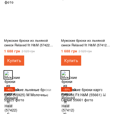
Мужские брюки из льняной
Мужские брюки из льняной
смеси Relaxed fit H&M (57422)
смеси Relaxed fit H&M (57412)
S Бежевые
XL Темно-синие
1 688 грн
1 688 грн
2 520 грн
2 520 грн
Купить
Купить
−40%
−33%