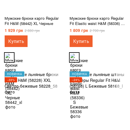
Мужские брюки карго Regular
Мужские брюки карго Regular
Fit H&M (58442) XL Черные
Fit Elastic waist H&M (58336) S
Бежевые
1 929 грн
1 809 грн
2 880 грн
2 700 грн
Купить
Купить
НОВИНКА
НОВИНКА
−33%
−24%