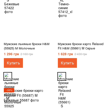
Мужские льняные брюки Н&М
Мужские брюки карго Relaxed
(55925) М Молочные
Fit Н&М (55661) M Серые
1 296 грн
1 628 грн
2 160 грн
2 430 грн
Купить
Купить
−33%