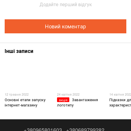
Додайте перший відгук
Новий коментар
Інші записи
12 травня 2022
24 квітня 2022
14 квітня 202
Основні етапи запуску
Завантаження
Підказки д
акція
інтернет-магазину
логотипу
характерис
+380965801603
+380689799282