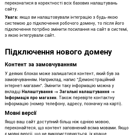
переконатися в коректності всіх базових налаштувань
сайту.
Увага:
якщо ви налаштовували інтеграцію з будь-якою
системою до підключення робочого домену, то після його
підключення потрібно змінити посилання на сайт в системі,
з якою інтегрували сайт.
Підключення нового домену
Контент за замовчуванням
У деяких блоках може залишатися контент, який був за
замовчуванням. Наприклад, напис "Демонстраційний
інтернет-магазин". Змінити таку інформацію можна у
вкладці
Налаштування → Загальні налаштування →
Інформація про магазин
. Також перевірте контактну
інформацію (номер телефону, адресу, позначку на карті).
Мовні версії
Якщо ваш сайт доступний більш ніж однією мовою,
переконайтеся, що контент заповнений всіма мовами. Якщо
є мовні версії, що не використовуються, їх краще