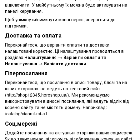
відключити. У майбутньому їх можна буде активувати на
панелі керування.
Щоб увімкнути/вимкнути мовні версії, зверніться до
підтримки.
Доставка та оплата
Переконайтеся, що варіанти оплати та доставки
налаштовані коректно. Ці налаштування проводяться в
розділах
Налаштування → Варіанти оплати
та
Налаштування → Варіанти доставки
.
Гіперпосилання
Переконайтеся, що посилання в описі товару, блозі та на
інших сторінках. не ведуть на тестовий сайт
(
http://shop12345.horoshop.ua/
). Ми рекомендуємо
використовувати відносні посилання, які ведуть відлік від
кореня сайту та не містять домену. Наприклад:
/catalog/xiaomi-mi-a1
Соц.мережі
Додайте посилання на актуальні сторінки ваших соцмереж.
Якщо таких немає, відключіть відображення іконок на сайті.