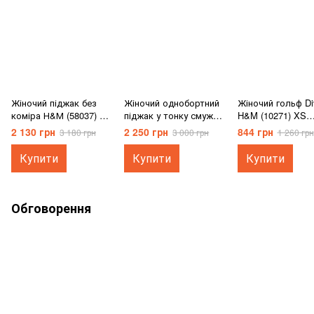
Жіночий піджак без
Жіночий однобортний
Жіночий гольф Di
коміра Н&М (58037) XS
піджак у тонку смужку
H&M (10271) XS
Чорний
Н&М (58811) XS Сірий
Жовтий
2 130 грн
2 250 грн
844 грн
3 180 грн
3 000 грн
1 260 грн
Купити
Купити
Купити
Обговорення