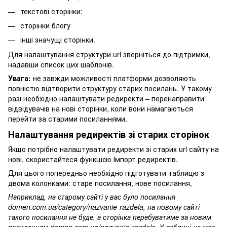
текстові сторінки;
сторінки блогу
інші значущі сторінки.
Для налаштування структури url зверніться до підтримки,
надавши список цих шаблонів.
Увага:
не завжди можливості платформи дозволяють
повністю відтворити структуру старих посилань. У такому
разі необхідно налаштувати редиректи – перенаправити
відвідувачів на нові сторінки, коли вони намагаються
перейти за старими посиланнями.
Налаштування редиректів зі старих сторінок
Якщо потрібно налаштувати редиректи зі старих url сайту на
нові, скористайтеся функцією Імпорт редиректів.
Для цього попередньо необхідно підготувати таблицю з
двома колонками: старе посилання, нове посилання,
Наприклад, на старому сайті у вас було посилання
domen.com.ua/category/nazvanie-razdela, на новому сайті
такого посилання не буде, а сторінка перебуватиме за новим