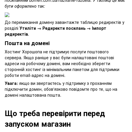
посиланням domen.com.ua/nazvanie-razdela. У таблиці це має
бути оформлено так:
До перемикання домену завантажте таблицю редиректів у
розділі
Утиліти → Редиректи посилань → Імпорт
редиректів
.
Пошта на домені
Хостинг Хорошопа не підтримує послуги поштового
сервера. Якщо раніше у вас були налаштовані поштові
адреси на робочому домені, вам необхідно зберегти
сторонній хостинг із мінімальним пакетом для підтримки
роботи email-адрес на домені.
Увага:
якщо ви звертаєтесь у підтримку з проханням
підключити домен, обов'язково повідомте про те, що на
домені налаштована пошта.
Що треба перевірити перед
запуском магазин