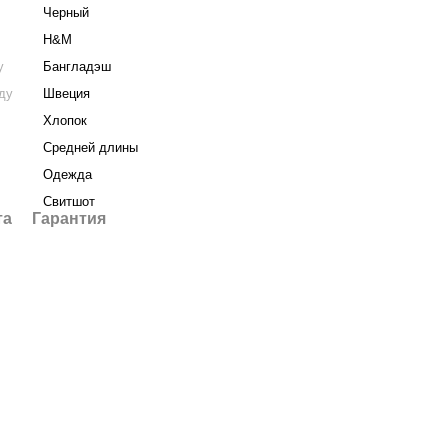
Черный
H&M
у
Бангладэш
нду
Швеция
Хлопок
Средней длины
Одежда
Свитшот
та
Гарантия