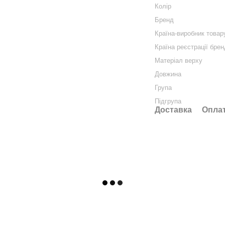
Колір
Бренд
Країна-виробник товар
Країна реєстрації бре
Матеріал верху
Довжина
Група
Підгрупа
Доставка
Опла