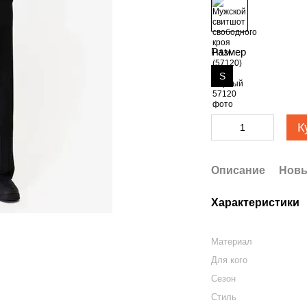
Размер
S
К
Описание
Новы
Характеристики
Материал
Для кого
Сезон
Стиль