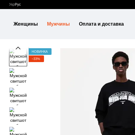
Перейти к основному контенту
Укр
Рус
Женщины
Мужчины
Оплата и доставка
НОВИНКА
−33%