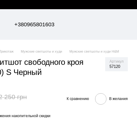
+380965801603
Трикотаж
Мужские светшоты и худи
Мужские светшоты и худи H&M
итшот свободного кроя
Артикул
57120
) S Черный
2 250 грн
К сравнению
В желания
жения накопительной скидки