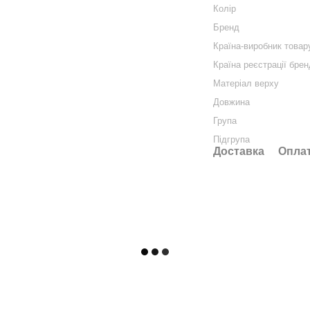
Колір
Бренд
Країна-виробник товар
Країна реєстрації бре
Матеріал верху
Довжина
Група
Підгрупа
Доставка
Опла