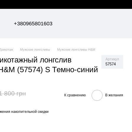
+380965801603
Трикотаж
Мужские лонгсливы
Мужские лонгсливы H&M
икотажный лонгслив
Артикул
57574
t H&M (57574) S Темно-синий
1 800 грн
К сравнению
В желания
жения накопительной скидки