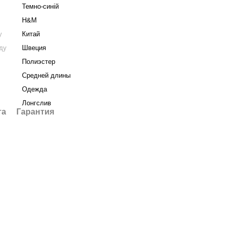
Темно-синій
H&M
у
Китай
нду
Швеция
Полиэстер
Средней длины
Одежда
Лонгслив
та
Гарантия