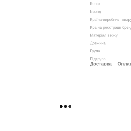
Колір
Бренд
Країна-виробник товар
Країна реєстрації бре
Матеріал верху
Довжина
Група
Підгрупа
Доставка
Опла