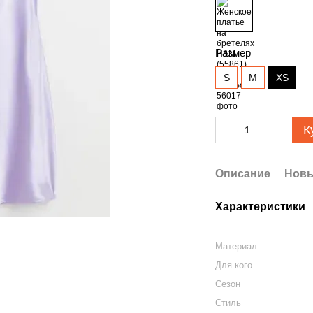
Размер
S
М
ХS
К
Описание
Новы
Характеристики
Материал
Для кого
Сезон
Стиль