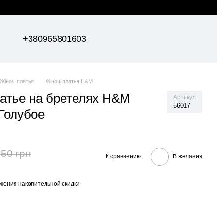
+380965801603
Жіночі платья
Жіночі платья H&M
атье на бретелях Н&М
Артикул
56017
 Голубое
350 грн
К сравнению
В желания
жения накопительной скидки