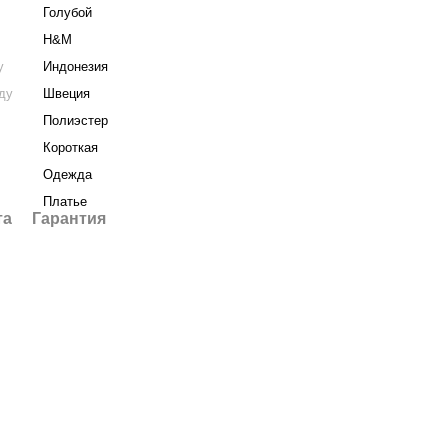
Голубой
H&M
у
Индонезия
нду
Швеция
Полиэстер
Короткая
Одежда
Платье
та
Гарантия