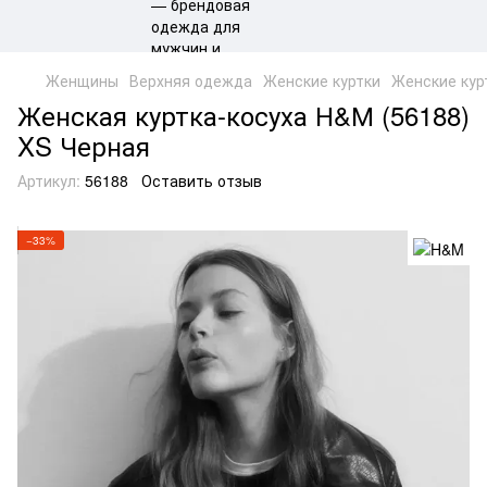
Женщины
Верхняя одежда
Женские куртки
Женские кур
Женская куртка-косуха Н&М (56188)
XS Черная
Артикул:
56188
Оставить отзыв
−33%