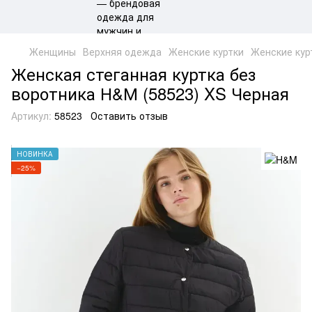
Женщины
Верхняя одежда
Женские куртки
Женские кур
Женская стеганная куртка без
воротника Н&М (58523) XS Черная
Артикул:
58523
Оставить отзыв
НОВИНКА
−25%