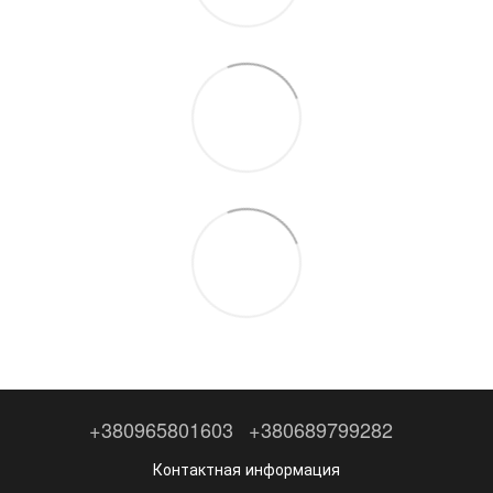
+380965801603
+380689799282
Контактная информация