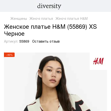
Женщины
Жіночі платья
Жіночі платья H&M
Женское платье H&M (55869) XS
Черное
Артикул:
55869
Оставить отзыв
−40%