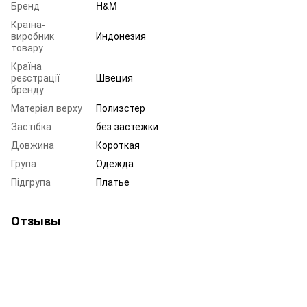
Бренд
H&M
Країна-
виробник
Индонезия
товару
Країна
реєстрації
Швеция
бренду
Матеріал верху
Полиэстер
Застібка
без застежки
Довжина
Короткая
Група
Одежда
Підгрупа
Платье
Отзывы