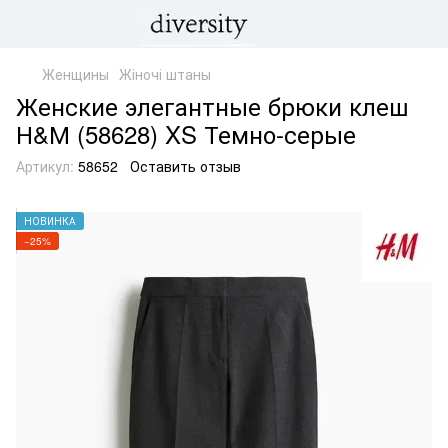
Женщины
Жіночі штаны
Женские элегантные брюки клеш
Н&М (58628) XS Темно-серые
Артикул:
58652
Оставить отзыв
НОВИНКА
−25%