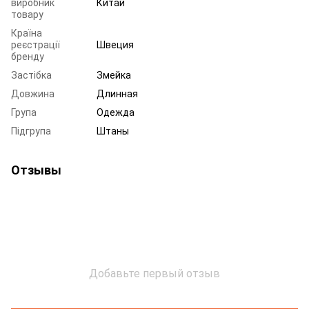
виробник
Китай
товару
Країна
реєстрації
Швеция
бренду
Застібка
Змейка
Довжина
Длинная
Група
Одежда
Підгрупа
Штаны
Отзывы
Добавьте первый отзыв