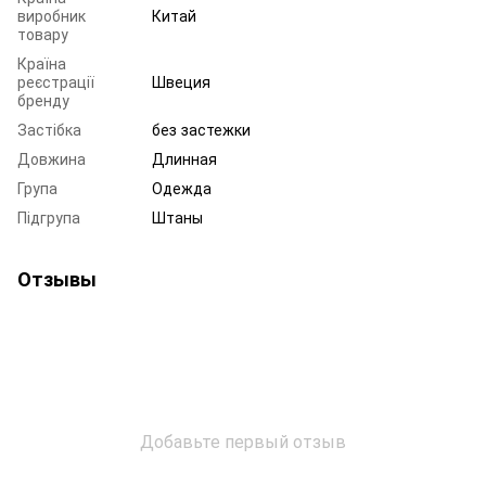
виробник
Китай
товару
Країна
реєстрації
Швеция
бренду
Застібка
без застежки
Довжина
Длинная
Група
Одежда
Підгрупа
Штаны
Отзывы
Добавьте первый отзыв