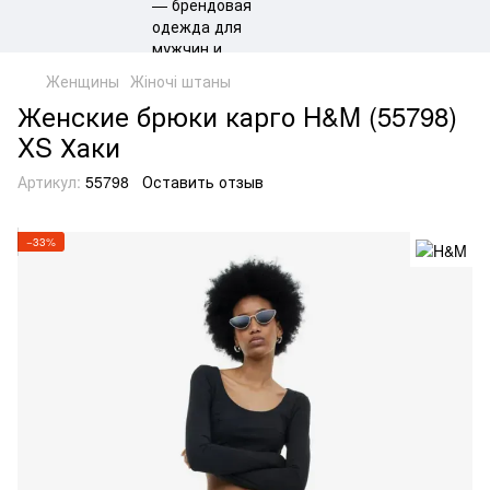
Женщины
Жіночі штаны
Женские брюки карго H&M (55798)
XS Хаки
Артикул:
55798
Оставить отзыв
−33%