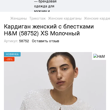
Женщины
Трикотаж
Женские кардиганы
Женские карди
Кардиган женский с блестками
Н&М (58752) XS Молочный
Артикул:
58752
Оставить отзыв
НОВИНКА
−25%