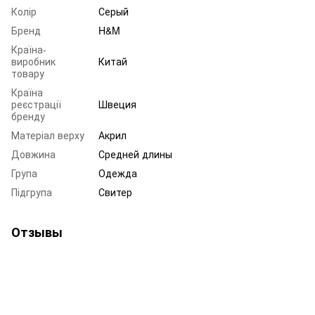
Колір
Серый
Бренд
H&M
Країна-
виробник
Китай
товару
Країна
реєстрації
Швеция
бренду
Матеріал верху
Акрил
Довжина
Средней длины
Група
Одежда
Підгрупа
Свитер
Отзывы