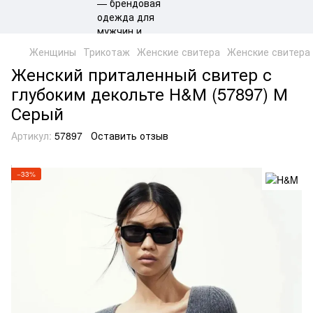
Женщины
Трикотаж
Женские свитера
Женские свитера
Женский приталенный свитер с
глубоким декольте Н&М (57897) М
Серый
Артикул:
57897
Оставить отзыв
−33%