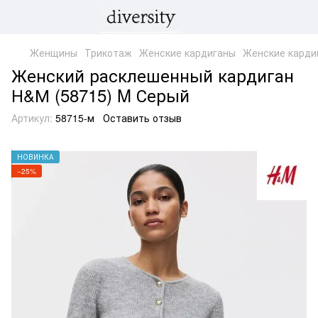
Женщины
Трикотаж
Женские кардиганы
Женские карди
Женский расклешенный кардиган
Н&М (58715) M Серый
Артикул:
58715-м
Оставить отзыв
НОВИНКА
−25%