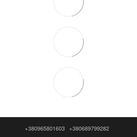
+380965801603
+380689799282