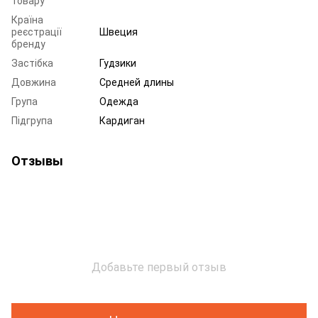
Країна
реєстрації
Швеция
бренду
Застібка
Гудзики
Довжина
Средней длины
Група
Одежда
Підгрупа
Кардиган
Отзывы
Добавьте первый отзыв