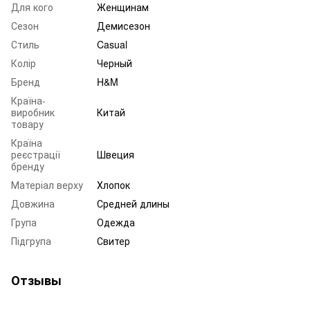
Для кого
Женщинам
Сезон
Демисезон
Стиль
Casual
Колір
Черный
Бренд
H&M
Країна-
виробник
Китай
товару
Країна
реєстрації
Швеция
бренду
Матеріал верху
Хлопок
Довжина
Средней длины
Група
Одежда
Підгрупа
Свитер
Отзывы