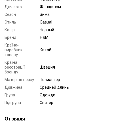
Для кого
Женщинам
Сезон
Зима
Стиль
Casual
Колір
Черный
Бренд
H&M
Країна-
виробник
Китай
товару
Країна
реєстрації
Швеция
бренду
Матеріал верху
Полиэстер
Довжина
Средней длины
Група
Одежда
Підгрупа
Свитер
Отзывы