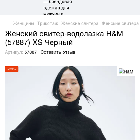
Женщины
Трикотаж
Женские свитера
Женские свитера
Женский свитер-водолазка Н&М
(57887) XS Черный
Артикул:
57887
Оставить отзыв
−33%