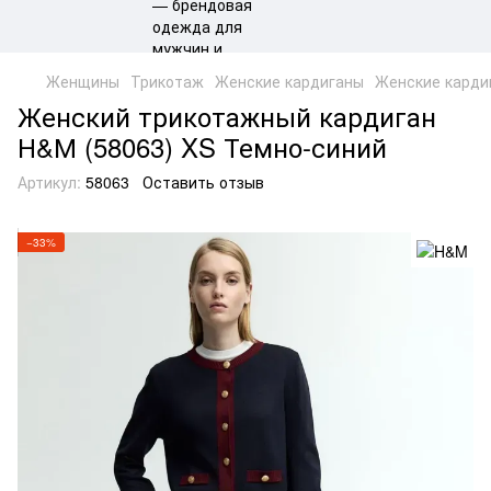
Женщины
Трикотаж
Женские кардиганы
Женские карди
Женский трикотажный кардиган
Н&М (58063) XS Темно-синий
Артикул:
58063
Оставить отзыв
−33%