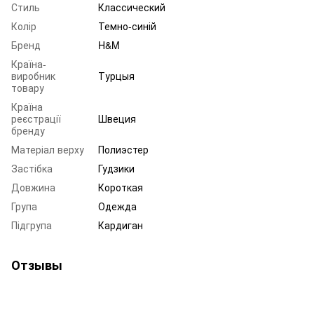
Стиль
Классический
Колір
Темно-синій
Бренд
H&M
Країна-
виробник
Турцыя
товару
Країна
реєстрації
Швеция
бренду
Матеріал верху
Полиэстер
Застібка
Гудзики
Довжина
Короткая
Група
Одежда
Підгрупа
Кардиган
Отзывы