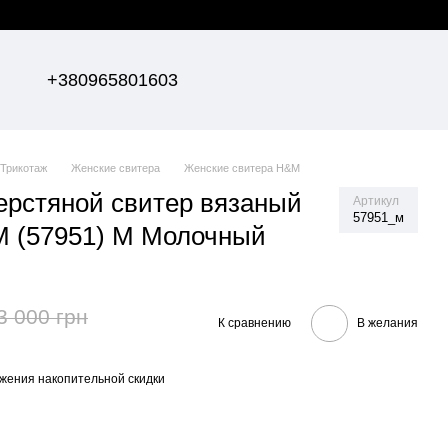
+380965801603
Трикотаж
Женские свитера
Женские свитера H&M
рстяной свитер вязаный
Артикул
57951_м
М (57951) М Молочный
3 000 грн
К сравнению
В желания
жения накопительной скидки