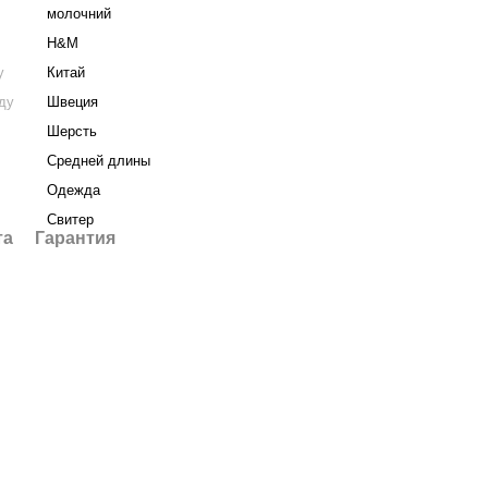
молочний
H&M
у
Китай
нду
Швеция
Шерсть
Средней длины
Одежда
Свитер
та
Гарантия