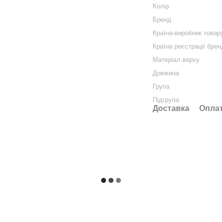
Колір
Бренд
Країна-виробник товар
Країна реєстрації бре
Матеріал верху
Довжина
Група
Підгрупа
Доставка
Опла