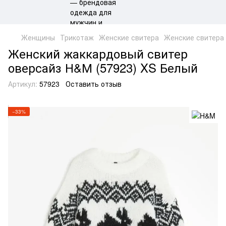
Женщины
Трикотаж
Женские свитера
Женские свитера
Женский жаккардовый свитер
оверсайз Н&М (57923) XS Белый
Артикул:
57923
Оставить отзыв
−33%